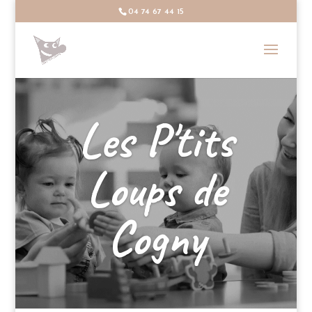
04 74 67 44 15
Les P'tits
Loups de
Cogny